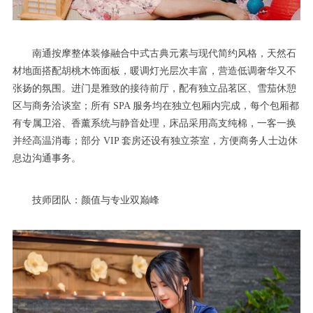
南通按摩整体装修融合中式古典元素与现代简约风格，天然石
材地面搭配胡桃木饰面板，暖调灯光层次丰富，营造低调奢华又不
张扬的氛围。进门是雅致的接待前厅，配有独立品茗区、雪茄休憩
区与商务洽谈室；所有 SPA 服务均在独立包厢内完成，每个包厢都
有专属卫浴、香薰系统与静音处理，床品采用高支纯棉，一客一换
并经高温消毒；部分 VIP 套房还设有独立茶室，方便商务人士边休
息边沟通事务。
技师团队：颜值与专业双巅峰