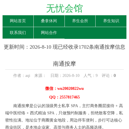
无忧会馆
网站首页
桑拿休闲
养生会所
养生知识
联系我们
网站合作
更新时间：2026-8-10 现已经收录1702条南通按摩信息
南通按摩
作者：aqi 来源： 日期：2026-8-10 人气：
9
评论：
0
微信：wu20020822wu
QQ：2557817465
南通按摩是公认的顶级男士私享 SPA，主打商务圈层接待 + 高
端中医经络 + 西式精油 SPA，只做预约制服务，拒绝散客空降，私
密性拉满。地址位于商圈黄金地段，周边停车便利，步行可达核心
商业街区，是本地企业家、高管与商务人士的高频选择。