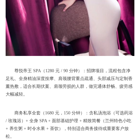
尊悦帝王 SPA（1280 元 / 90 分钟）：招牌项目，流程包含净
足礼、全身精油深度按摩、肩颈腰背重点疏通、头部减压与定制香
薰热敷，适合长期伏案、肩颈劳损的人群，做完通体舒畅、疲劳感
大幅减轻。
商务私享全套（1680 元，150 分钟）：含私汤泡浴（可选药浴
/ 玫瑰浴）+ 全身 SPA + 面部基础护理 + 精致简餐（兰州特色小吃
+ 养生粥 + 时令水果 + 茶饮），特别适合商务接待或重要客户放
松。