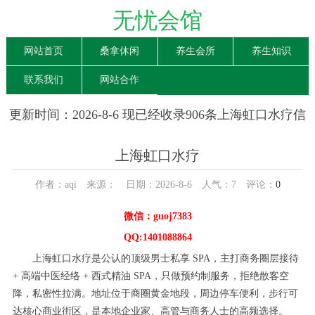
无忧会馆
网站首页
桑拿休闲
养生会所
养生知识
联系我们
网站合作
更新时间：2026-8-6 现已经收录906条上海虹口水疗信
息
上海虹口水疗
作者：aqi 来源： 日期：2026-8-6 人气：
7
评论：
0
微信：guoj7383
QQ:1401088864
上海虹口水疗是公认的顶级男士私享 SPA，主打商务圈层接待
+ 高端中医经络 + 西式精油 SPA，只做预约制服务，拒绝散客空
降，私密性拉满。地址位于商圈黄金地段，周边停车便利，步行可
达核心商业街区，是本地企业家、高管与商务人士的高频选择。