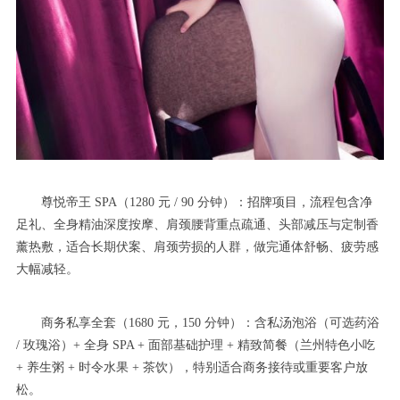
尊悦帝王 SPA（1280 元 / 90 分钟）：招牌项目，流程包含净
足礼、全身精油深度按摩、肩颈腰背重点疏通、头部减压与定制香
薰热敷，适合长期伏案、肩颈劳损的人群，做完通体舒畅、疲劳感
大幅减轻。
商务私享全套（1680 元，150 分钟）：含私汤泡浴（可选药浴
/ 玫瑰浴）+ 全身 SPA + 面部基础护理 + 精致简餐（兰州特色小吃
+ 养生粥 + 时令水果 + 茶饮），特别适合商务接待或重要客户放
松。