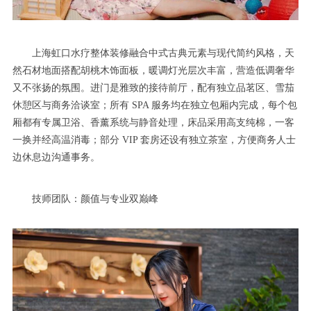
上海虹口水疗整体装修融合中式古典元素与现代简约风格，天
然石材地面搭配胡桃木饰面板，暖调灯光层次丰富，营造低调奢华
又不张扬的氛围。进门是雅致的接待前厅，配有独立品茗区、雪茄
休憩区与商务洽谈室；所有 SPA 服务均在独立包厢内完成，每个包
厢都有专属卫浴、香薰系统与静音处理，床品采用高支纯棉，一客
一换并经高温消毒；部分 VIP 套房还设有独立茶室，方便商务人士
边休息边沟通事务。
技师团队：颜值与专业双巅峰