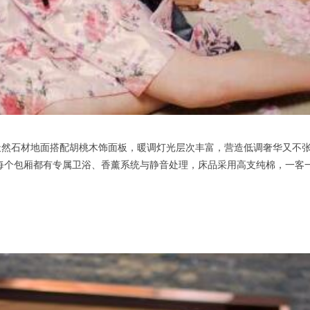
石材地面搭配胡桃木饰面板，暖调灯光层次丰富，营造低调奢华又不张
，每个包厢都有专属卫浴、香薰系统与静音处理，床品采用高支纯棉，一客一