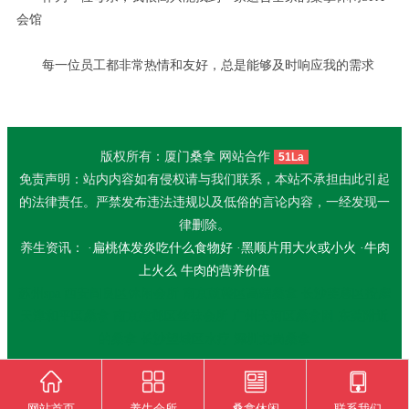
会馆
每一位员工都非常热情和友好，总是能够及时响应我的需求
版权所有：厦门桑拿 网站合作
51La
免责声明：站内内容如有侵权请与我们联系，本站不承担由此引起
的法律责任。严禁发布违法违规以及低俗的言论内容，一经发现一
律删除。
养生资讯： ·
扁桃体发炎吃什么食物好
·
黑顺片用大火或小火
·
牛肉
上火么 牛肉的营养价值
苏州spa
西安阎良区休闲会所
南京鼓楼区高端桑拿
长沙芙蓉区按摩
天津和平区桑拿
南京建邺区丝袜会所
广州天河区桑拿网
东莞附近
的桑拿
长沙望城区水疗
深圳龙岗桑拿
网站首页
养生会所
桑拿休闲
联系我们