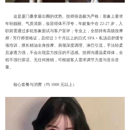
这是厦门桑拿最出圈的优势。技师筛选极为严格：形象上要求
年轻靓丽、气质清新，妆容得体不浮夸，年龄集中在 22-27 岁，入
职前需通过多轮形象面试与客户盲评；专业上，全部持有高级按摩
师 / 芳疗师资格证，且经过 3 个月以上的日式 SPA + 私汤后舒缓专
项培训，擅长精油全身按摩、肩颈深度调理、淋巴引流，手法轻柔
且渗透力强，不会出现蛮力按压的不适感。技师沟通温柔得体，全
程不强行搭话、无任何推销，可根据客人需求调节力度与音乐音
量。
核心套餐与消费（均 1000 元以上）