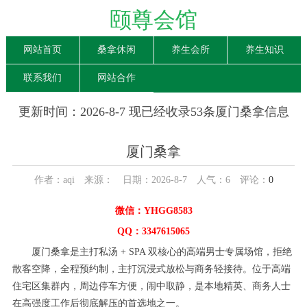
颐尊会馆
网站首页
桑拿休闲
养生会所
养生知识
联系我们
网站合作
更新时间：2026-8-7 现已经收录53条厦门桑拿信息
厦门桑拿
作者：aqi 来源： 日期：2026-8-7 人气：
6
评论：
0
微信：YHGG8583
QQ：3347615065
厦门桑拿是主打私汤 + SPA 双核心的高端男士专属场馆，拒绝
散客空降，全程预约制，主打沉浸式放松与商务轻接待。位于高端
住宅区集群内，周边停车方便，闹中取静，是本地精英、商务人士
在高强度工作后彻底解压的首选地之一。