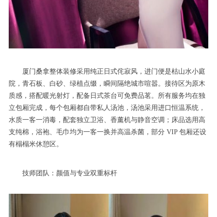
厦门桑拿整体装修采用纯正日式侘寂风，进门便是枯山水小庭
院，青石板、白砂、绿植点缀，瞬间隔绝城市喧嚣。接待区为原木
质感，搭配暖光射灯，配备日式茶台可免费品茗。所有服务均在独
立包厢完成，每个包厢都自带私人汤池，汤池采用进口恒温系统，
水质一客一消毒，配套独立卫浴、香薰机与静音空调；床品选用高
支纯棉，浴袍、毛巾均为一客一换并高温杀菌，部分 VIP 包厢还设
有榻榻米休憩区。
技师团队：颜值与专业双重标杆