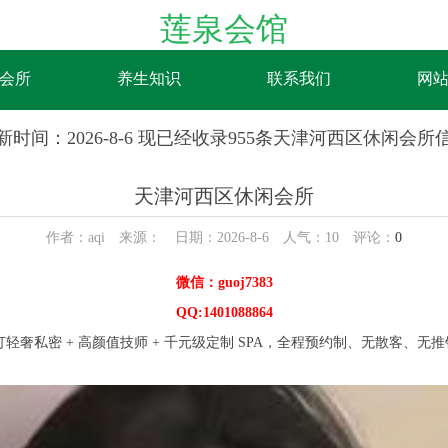
莲泉会馆
会所
养生知识
联系我们
网
新时间：2026-8-6 现已经收录955条天津河西区休闲会所
天津河西区休闲会所
作者：aqi 来源： 日期：2026-8-6 人气：
10
评论：
0
微信：guoj7383
QQ:1401088864
轻奢私密 + 高颜值技师 + 千元级定制 SPA，全程预约制、无散客、